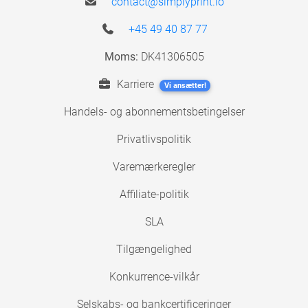
contact@simplyprint.io
+45 49 40 87 77
Moms:
DK41306505
Karriere
Vi ansætter!
Handels- og abonnementsbetingelser
Privatlivspolitik
Varemærkeregler
Affiliate-politik
SLA
Tilgængelighed
Konkurrence-vilkår
Selskabs- og bankcertificeringer