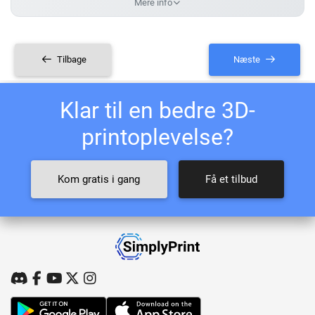
Mere info
Tilbage
Næste
Klar til en bedre 3D-
printoplevelse?
Kom gratis i gang
Få et tilbud