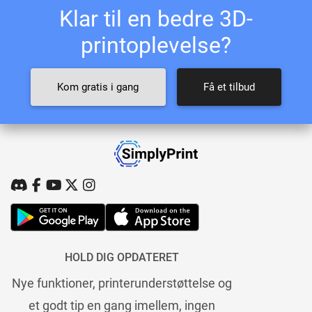
Klar til en bedre 3D-
printoplevelse?
Kom gratis i gang
Få et tilbud
HOLD DIG OPDATERET
Nye funktioner, printerunderstøttelse og
et godt tip en gang imellem, ingen