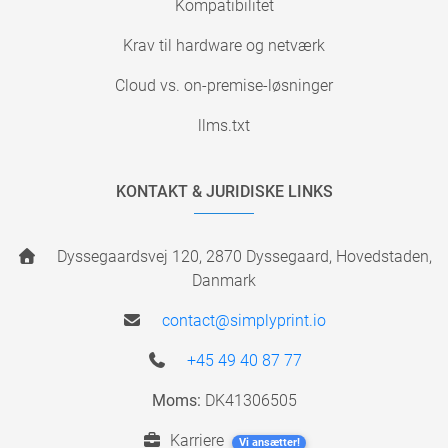
Kompatibilitet
Krav til hardware og netværk
Cloud vs. on-premise-løsninger
llms.txt
KONTAKT & JURIDISKE LINKS
Dyssegaardsvej 120, 2870 Dyssegaard, Hovedstaden,
Danmark
contact@simplyprint.io
+45 49 40 87 77
Moms:
DK41306505
Karriere
Vi ansætter!