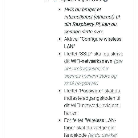
Hvis du bruger et
internetkabel (ethernet) til
din Raspberry Pi, kan du
springe dette over
Aktiver
"Configure wireless
LAN"
I feltet
"SSID"
skal du skrive
dit
WiFi-netværksnavn
(gør
det omhyggeligt; der
skelnes mellem store og
små bogstaver)
I feltet
"Password"
skal du
indtaste adgangskoden til
dit WiFi-netværk, hvis det
har en
For feltet
"Wireless LAN-
land"
skal du vælge din
landekode
(er du usikker