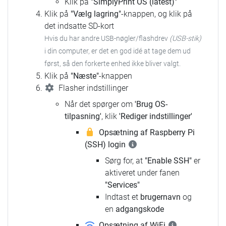
Klik på
"SimplyPrint OS (latest)"
Klik på
"Vælg lagring"
-knappen, og klik på
det indsatte SD-kort
Hvis du har andre USB-nøgler/flashdrev
(USB-stik)
i din computer, er det en god idé at tage dem ud
først, så den forkerte enhed ikke bliver valgt.
Klik på
"Næste"
-knappen
Flasher indstillinger
Når det spørger om
'Brug OS-
tilpasning'
, klik
'Rediger indstillinger'
Opsætning af Raspberry Pi
(SSH) login
Sørg for, at
"Enable SSH"
er
aktiveret under fanen
"Services"
Indtast et
brugernavn
og
en
adgangskode
Opsætning af WiFi