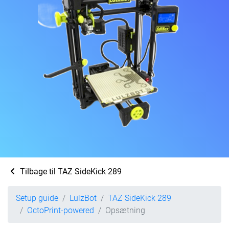
Tilbage til TAZ SideKick 289
Setup guide
LulzBot
TAZ SideKick 289
OctoPrint-powered
Opsætning