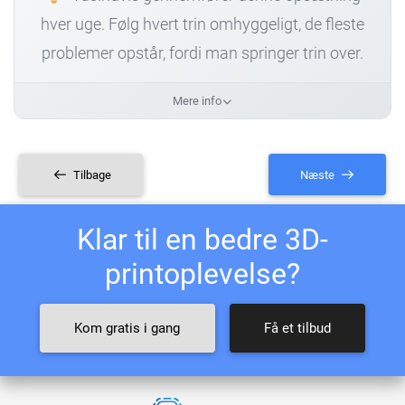
hver uge. Følg hvert trin omhyggeligt, de fleste
problemer opstår, fordi man springer trin over.
Mere info
Tilbage
Næste
Klar til en bedre 3D-
printoplevelse?
Kom gratis i gang
Få et tilbud