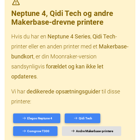
Neptune 4, Qidi Tech og andre
Makerbase-drevne printere
Hvis du har en
Neptune 4 Series
,
Qidi Tech
-
printer eller en anden printer med et
Makerbase-
bundkort
, er din Moonraker-version
sandsynligvis
forældet og kan ikke let
opdateres
.
Vi har
dedikerede opsætningsguider
til disse
printere:
Elegoo Neptune 4
Qidi Tech
Comgrow T300
Andre Makerbase-printere