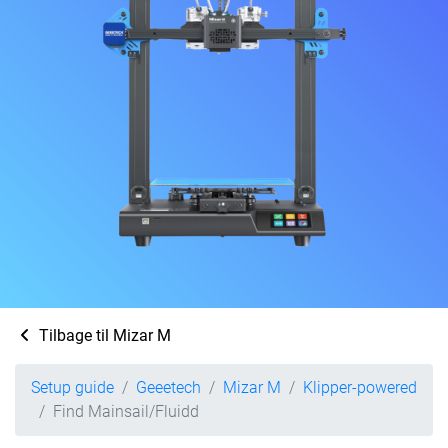
Tilbage til Mizar M
Setup guide
Geeetech
Mizar M
Klipper-powered
Find Mainsail/Fluidd