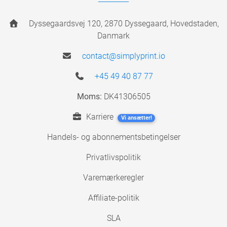
Dyssegaardsvej 120, 2870 Dyssegaard, Hovedstaden,
Danmark
contact@simplyprint.io
+45 49 40 87 77
Moms:
DK41306505
Karriere
Vi ansætter!
Handels- og abonnementsbetingelser
Privatlivspolitik
Varemærkeregler
Affiliate-politik
SLA