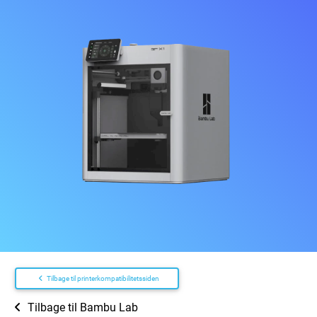
Tilbage til printerkompatibilitetssiden
Tilbage til Bambu Lab