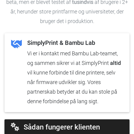
beta, men er blevet testet af
tusindvis
af brugere i 2+
år, herunder store printfarme og universiteter, der
bruger det i produktion.
SimplyPrint & Bambu Lab
Vi er i kontakt med Bambu Lab-teamet,
og sammen sikrer vi at SimplyPrint
altid
vil kunne forbinde til dine printere, selv
når firmware udvikler sig. Vores
partnerskab betyder at du kan stole på
denne forbindelse på lang sigt.
Sådan fungerer klienten