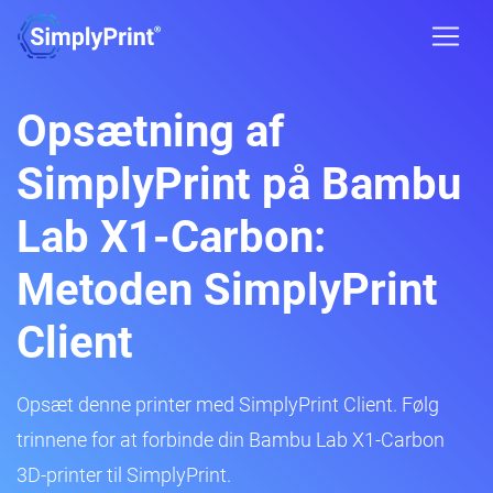
Opsætning af
SimplyPrint på Bambu
Lab X1-Carbon:
Metoden SimplyPrint
Client
Opsæt denne printer med SimplyPrint Client. Følg
trinnene for at forbinde din Bambu Lab X1-Carbon
3D-printer til SimplyPrint.