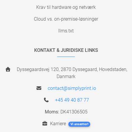
Krav til hardware og netværk
Cloud vs. on-premise-løsninger
llms.txt
KONTAKT & JURIDISKE LINKS
Dyssegaardsvej 120, 2870 Dyssegaard, Hovedstaden,
Danmark
contact@simplyprint.io
+45 49 40 87 77
Moms:
DK41306505
Karriere
Vi ansætter!