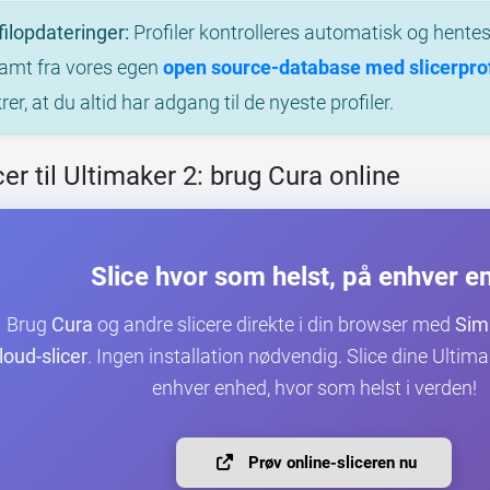
ilopdateringer:
Profiler kontrolleres automatisk og hentes 
samt fra vores egen
open source-database med slicerprofi
krer, at du altid har adgang til de nyeste profiler.
er til Ultimaker 2: brug Cura online
Slice hvor som helst, på enhver e
Brug
Cura
og andre slicere direkte i din browser med
Sim
loud-slicer
. Ingen installation nødvendig. Slice dine Ultim
enhver enhed, hvor som helst i verden!
Prøv online-sliceren nu