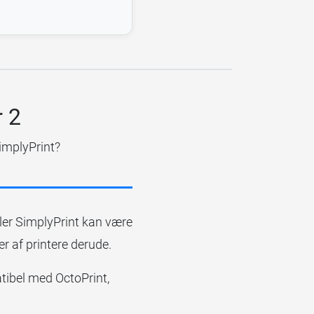
r 2
implyPrint?
ller SimplyPrint kan være
er af printere derude.
atibel med OctoPrint,