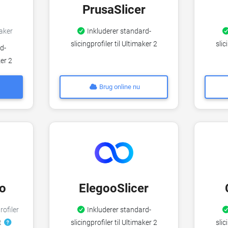
PrusaSlicer
maker
Inkluderer standard-
slicingprofiler til Ultimaker 2
slic
d-
ker 2
Brug online nu
o
ElegooSlicer
rofiler
Inkluderer standard-
t
slicingprofiler til Ultimaker 2
slic