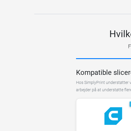
Hvilk
F
Kompatible slicere
Hos SimplyPrint understøtter vi
arbejder på at understøtte flere