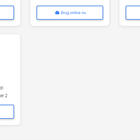
Brug online nu
d-
ker 2