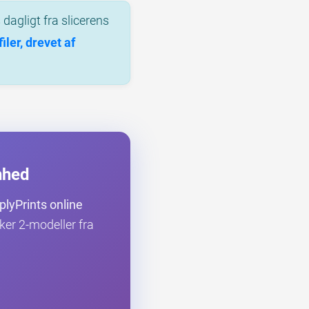
dagligt fra slicerens
ler, drevet af
nhed
plyPrints online
aker 2-modeller fra