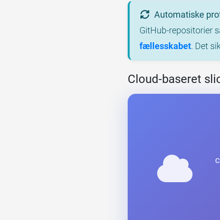
Automatiske prof
GitHub-repositorier 
fællesskabet
. Det si
Cloud-baseret slic
c