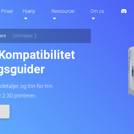
Priser
Hjælp
Ressourcer
Om os
ere
Ultimaker 2
Kompatibilitet
gsguider
etaljer, og trin-for-trin
 2 3D printeren.