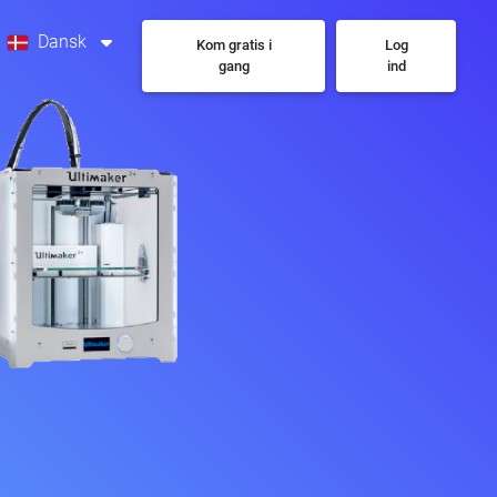
Dansk
Kom gratis i
Log
gang
ind