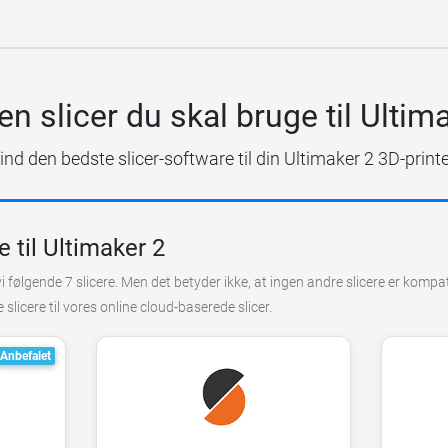
en slicer du skal bruge til Ultim
ind den bedste slicer-software til din Ultimaker 2 3D-printe
 til Ultimaker 2
 følgende 7 slicere. Men det betyder ikke, at ingen andre slicere er kompa
 slicere til vores online cloud-baserede slicer.
Anbefalet