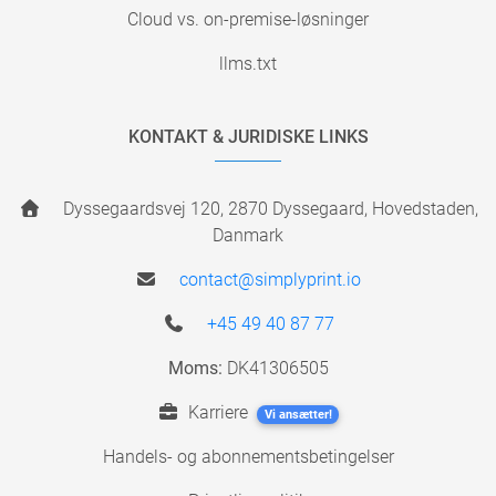
Cloud vs. on-premise-løsninger
llms.txt
KONTAKT & JURIDISKE LINKS
Dyssegaardsvej 120, 2870 Dyssegaard, Hovedstaden,
Danmark
contact@simplyprint.io
+45 49 40 87 77
Moms:
DK41306505
Karriere
Vi ansætter!
Handels- og abonnementsbetingelser