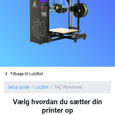
Tilbage til LulzBot
Setup guide
LulzBot
TAZ Workhorse
Vælg hvordan du sætter din
printer op